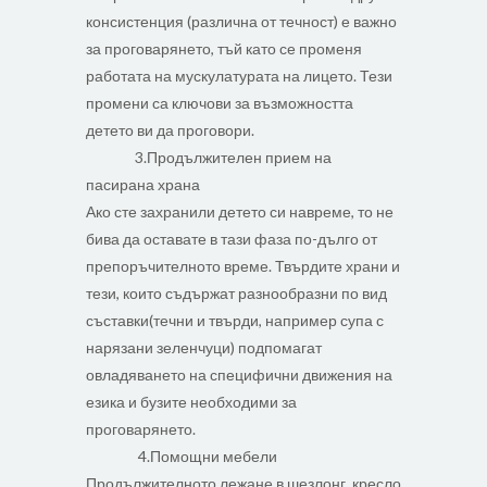
консистенция (различна от течност) е важно
за проговарянето, тъй като се променя
работата на мускулатурата на лицето. Тези
промени са ключови за възможността
детето ви да проговори.
3.Продължителен прием на
пасирана храна
Ако сте захранили детето си навреме, то не
бива да оставате в тази фаза по-дълго от
препоръчителното време. Твърдите храни и
тези, които съдържат разнообразни по вид
съставки(течни и твърди, например супа с
нарязани зеленчуци) подпомагат
овладяването на специфични движения на
езика и бузите необходими за
проговарянето.
4.Помощни мебели
Продължителното лежане в шезлонг, кресло