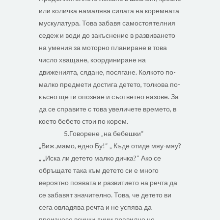
или количка намалява силата на коремната
мускулатура. Това забавя самостоятелния
седеж и води до закъснение в развиването
на умения за моторно планиране в това
число хващане, координиране на
движенията, сядане, посягане. Колкото по-
малко предмети достига детето, толкова по-
късно ще ги опознае и съответно назове. За
да се справите с това увеличете времето, в
което бебето стои по корем.
5.Говорене „на бебешки“
„Виж ,мамо, едно Бу!“ „ Къде отиде мяу-мяу?
„ „Иска ли детето малко дичка?“ Ако се
обръщате така към детето си е много
вероятно появата и развитието на речта да
се забавят значително. Това, че детето ви
сега овладява речта и не успява да
произнесе всички думи правилно не