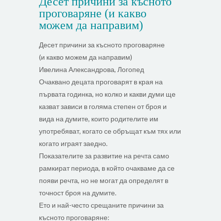
Десет причини за късното
проговаряне (и какво
можем да направим)
Десет причини за късното проговаряне
(и какво можем да направим)
Ивелина Александрова, Логопед
Очаквано децата проговарят в края на
първата годинка, но колко и какви думи ще
казват зависи в голяма степен от броя и
вида на думите, които родителите им
употребяват, когато се обръщат към тях или
когато играят заедно.
Показателите за развитие на речта само
рамкират периода, в който очакваме да се
появи речта, но не могат да определят в
точност броя на думите.
Ето и най-често срещаните причини за
късното проговаряне: