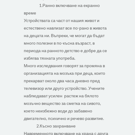
1.Ранно включване на екранно
време
Устройствата са част от нашия живот и
естествено навлизат все по-рано в живота
на децата ни. Въпреки, че могат да бъдат
много полезни в по-късна възраст, в
периода на ранното детство е добре да се
избягва тяхната употреба.
Много изследвания говорят за промяна в
организацията на мозъка при деца, които
прекарват около два часа дневно пред
телевизор или друго устройство. Учените
наблюдават усилен растеж на бялото
мозъчно вещество за сметка на сивото,
което неизбежно води до забавено
двигателно, психично и речево развитие.
2.Късно захранване
Навременното включване на храна с друга