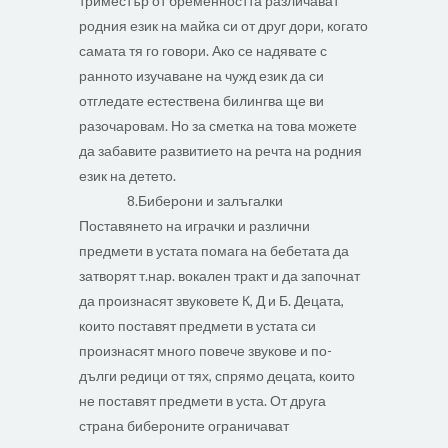
триместър от бременността различават
родния език на майка си от друг дори, когато
самата тя го говори. Ако се надявате с
ранното изучаване на чужд език да си
отгледате естествена билингва ще ви
разочаровам. Но за сметка на това можете
да забавите развитието на речта на родния
език на детето.
8.Биберони и залъгалки
Поставянето на играчки и различни
предмети в устата помага на бебетата да
затворят т.нар. вокален тракт и да започнат
да произнасят звуковете К, Д и Б. Децата,
които поставят предмети в устата си
произнасят много повече звукове и по-
дълги редици от тях, спрямо децата, които
не поставят предмети в уста. От друга
страна бибероните ограничават