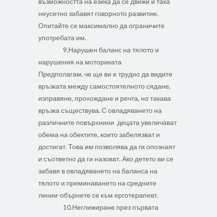
възможността на езика да се движи и така
неусетно забавят говорното развитие.
Опитайте се максимално да ограничите
употребата им.
9.Нарушен баланс на тялото и
нарушения на моториката
Предполагам, че ще ви е трудно да видите
връзката между самостоятелното сядане,
изправяне, прохождане и речта, но такава
връзка съществува. С овладяването на
различните повърхнини децата увеличават
обема на обектите, които забелязват и
достигат. Това им позволява да ги опознаят
и съответно да ги назоват. Ако детето ви се
забавя в овладяването на баланса на
тялото и преминаването на средните
линии-обърнете се към ерготерапевт.
10.Неглижиране през първата