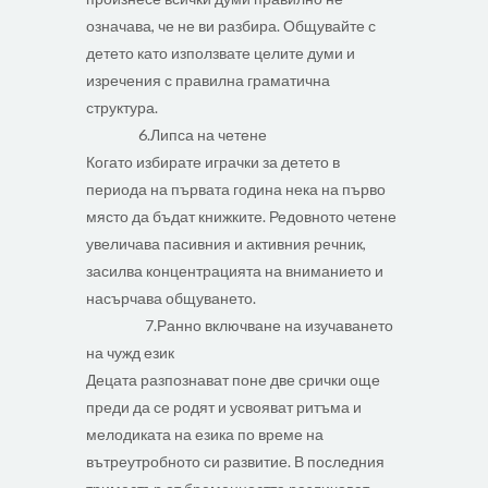
означава, че не ви разбира. Общувайте с
детето като използвате целите думи и
изречения с правилна граматична
структура.
6.Липса на четене
Когато избирате играчки за детето в
периода на първата година нека на първо
място да бъдат книжките. Редовното четене
увеличава пасивния и активния речник,
засилва концентрацията на вниманието и
насърчава общуването.
7.Ранно включване на изучаването
на чужд език
Децата разпознават поне две срички още
преди да се родят и усвояват ритъма и
мелодиката на езика по време на
вътреутробното си развитие. В последния