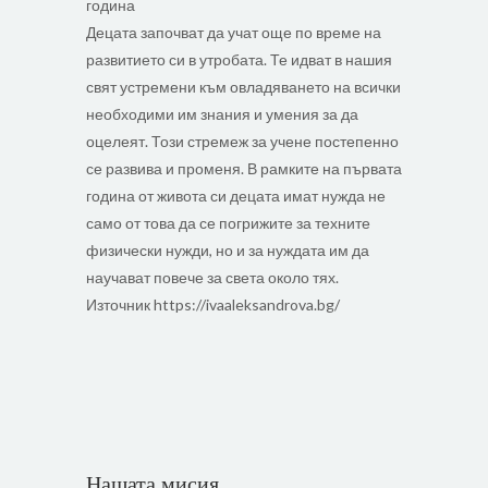
година
Децата започват да учат още по време на
развитието си в утробата. Те идват в нашия
свят устремени към овладяването на всички
необходими им знания и умения за да
оцелеят. Този стремеж за учене постепенно
се развива и променя. В рамките на първата
година от живота си децата имат нужда не
само от това да се погрижите за техните
физически нужди, но и за нуждата им да
научават повече за света около тях.
Източник https://ivaaleksandrova.bg/
Нашата мисия