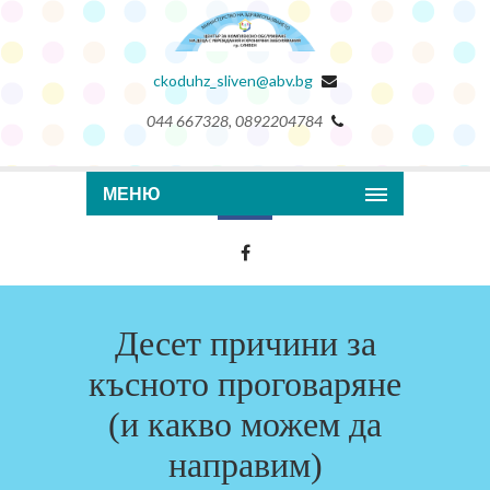
ckoduhz_sliven@abv.bg
044 667328, 0892204784
МЕНЮ
Десет причини за
късното проговаряне
(и какво можем да
направим)