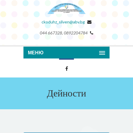
ckoduhz_sliven@abv.bg
044 667328, 0892204784
МЕНЮ
Дейности