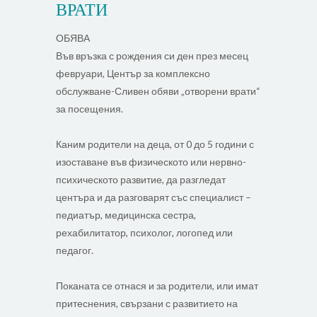
ВРАТИ
ОБЯВА
Във връзка с рождения си ден през месец
февруари, Център за комплексно
обслужване-Сливен обяви „отворени врати“
за посещения.
Каним родители на деца, от 0 до 5 години с
изоставане във физическото или нервно-
психическото развитие, да разгледат
центъра и да разговарят със специалист –
педиатър, медицинска сестра,
рехабилитатор, психолог, логопед или
педагог.
Поканата се отнася и за родители, или имат
притеснения, свързани с развитието на