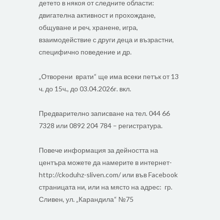
детето в някоя от следните области:
двигателна активност и прохождане,
общуване и реч, хранене, игра,
взаимодействие с други деца и възрастни,
специфично поведение и др.
„Отворени врати“ ще има всеки петък от 13
ч. до 15ч., до 03.04.2026г. вкл.
Предварително записване на тел. 044 66
7328 или 0892 204 784 – регистратура.
Повече информация за дейността на
центъра можете да намерите в интернет-
http://ckoduhz-sliven.com/ или във Facebook
страницата ни, или на място на адрес: гр.
Сливен, ул. „Карандила“ №75