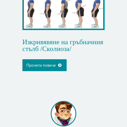
Изкривявяне на гръбначния
стълб /Сколиоза/
Прочети повече