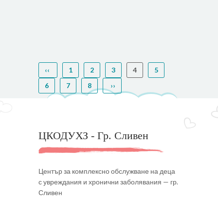
‹‹
1
2
3
4
5
6
7
8
››
ЦКОДУХЗ - Гр. Сливен
Център за комплексно обслужване на деца
с увреждания и хронични заболявания — гр.
Сливен